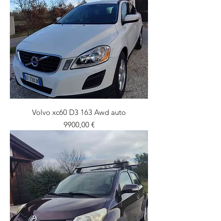
Volvo xc60 D3 163 Awd auto
Prezzo
9900,00 €