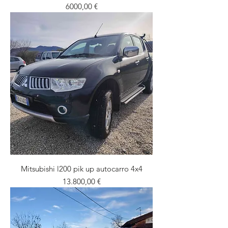
Prezzo
6000,00 €
Mitsubishi l200 pik up autocarro 4x4
Prezzo
13.800,00 €