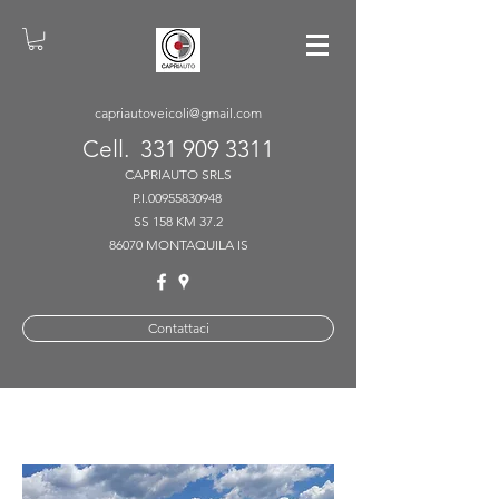
capriautoveicoli@gmail.com
Cell.
331 909 3311
CAPRIAUTO SRLS
P.I.00955830948
SS 158 KM 37.2
86070 MONTAQUILA IS
Contattaci