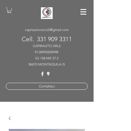
capriautoveicoli@gmail.com
Cell.
331 909 3311
CAPRIAUTO SRLS
P.I.00955830948
SS 158 KM 37.2
86070 MONTAQUILA IS
Contattaci