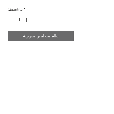
Quantità
*
Aggiungi al carrello
Veicolo in eccellenti condizioni 
generali. 4x4, autocarro.
Anno 2010 km 280000 cv 136.
Digita capriauto su Google Map e 
troverai la posizione GPS
DA NOI LE TARGHE SONO VISIBILI
PERMUTE
PASSAGGIO DI PROPRIETÀ IN 
GIORNATA 