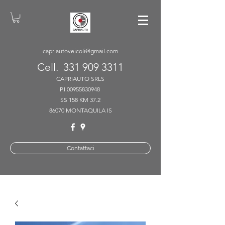
capriautoveicoli@gmail.com
Cell.
331 909 3311
CAPRIAUTO SRLS
P.I.00955830948
SS 158 KM 37.2
86070 MONTAQUILA IS
Contattaci