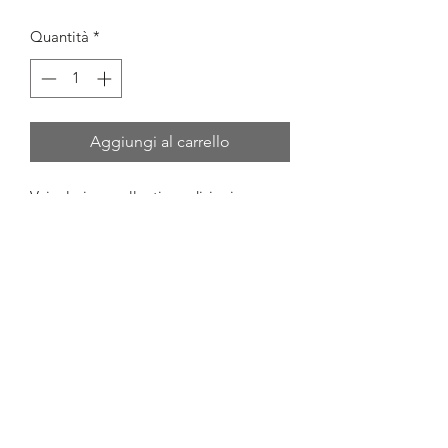
Quantità
*
Aggiungi al carrello
Veicolo in eccellenti condizioni 
generali, 4x4, autocarro, manuale.
Anno 2005 km. 290k
Digita capriauto su Google Map e 
troverai la posizione GPS
DA NOI LE TARGHE SONO VISIBILI
VEICOLO ITALIANO
PERMUTE
PASSAGGIO DI PROPRIETÀ IN 
GIORNATA
WWW.CAPRIAUTO.NET 